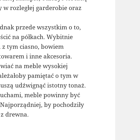
y w rozległej garderobie oraz
ednak przede wszystkim o to,
ścić na półkach. Wybitnie
u z tym ciasno, bowiem
towarem i inne akcesoria.
awiać na meble wysokiej
 Należałoby pamiętać o tym w
muszą udźwignąć istotny tonaż.
iuchami, meble powinny być
 Najporządniej, by pochodziły
 z drewna.