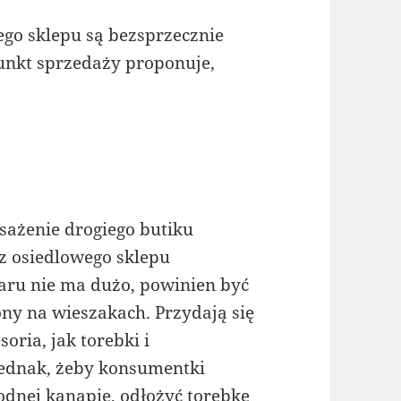
o sklepu są bezsprzecznie
punkt sprzedaży proponuje,
osażenie drogiego butiku
z osiedlowego sklepu
ru nie ma dużo, powinien być
ny na wieszakach. Przydają się
oria, jak torebki i
jednak, żeby konsumentki
odnej kanapie, odłożyć torebkę