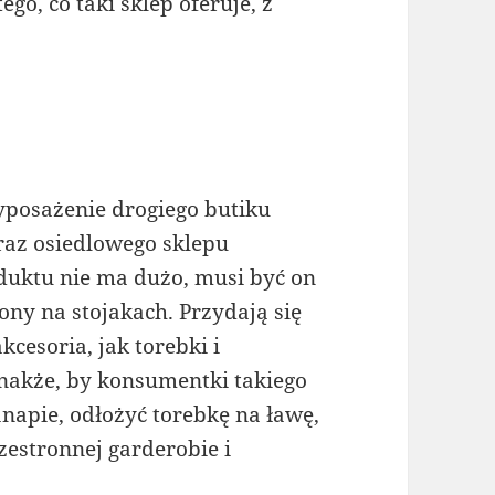
go, co taki sklep oferuje, z
wyposażenie drogiego butiku
raz osiedlowego sklepu
uktu nie ma dużo, musi być on
y na stojakach. Przydają się
kcesoria, jak torebki i
dnakże, by konsumentki takiego
napie, odłożyć torebkę na ławę,
estronnej garderobie i