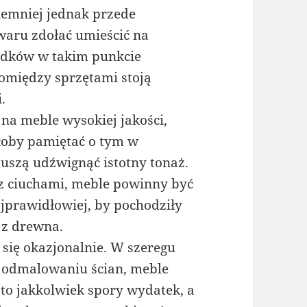
iemniej jednak przede
owaru zdołać umieścić na
adków w takim punkcie
pomiędzy sprzętami stoją
.
 na meble wysokiej jakości,
ałoby pamiętać o tym w
muszą udźwignąć istotny tonaż.
z ciuchami, meble powinny być
jprawidłowiej, by pochodziły
 z drewna.
się okazjonalnie. W szeregu
 odmalowaniu ścian, meble
 to jakkolwiek spory wydatek, a