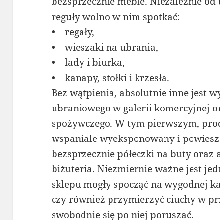
bezsprzecznie meble. Niezależnie od te
reguły wolno w nim spotkać:
• regały,
• wieszaki na ubrania,
• lady i biurka,
• kanapy, stołki i krzesła.
Bez wątpienia, absolutnie inne jest 
ubraniowego w galerii komercyjnej o
spożywczego. W tym pierwszym, prod
wspaniale wyeksponowany i powieszon
bezsprzecznie półeczki na buty oraz a
biżuteria. Niezmiernie ważne jest je
sklepu mogły spocząć na wygodnej ka
czy również przymierzyć ciuchy w prz
swobodnie się po niej poruszać.