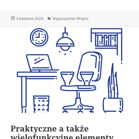
Data
Kategorie
4 kwietnia 2024
Wyposażenie Wnętrz
publikacji
Praktyczne a także
wielofunkcyjne elementy