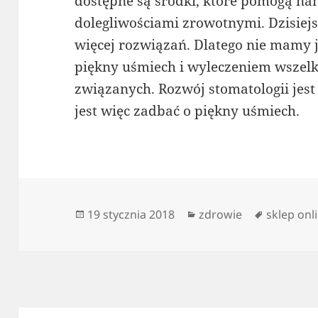
dostępne są środki, które pomogą na
dolegliwościami zrowotnymi. Dzisiej
więcej rozwiązań. Dlatego nie mamy
piękny uśmiech i wyleczeniem wszel
związanych. Rozwój stomatologii jest
jest więc zadbać o piękny uśmiech.
Data
Kategorie
Tagi
19 stycznia 2018
zdrowie
sklep onl
publikacji