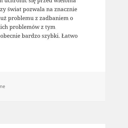
m uchronić się przed wieloma
szy świat pozwala na znacznie
 już problemu z zadbaniem o
kich problemów z tym
 obecnie bardzo szybki. Łatwo
ine