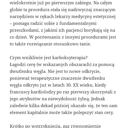
wielokrotnie już po pierwszym zabiegu. Na całym
globie ta procedura stała się nadzwyczaj znaczącym
narzędziem w rękach lekarzy medycyny estetycznej
– pomaga radzić sobie z fundamentalnymi
przeszkodami, z jakimi ich pacjenci borykają się na
co dzień. W porównaniu z innymi procedurami jest
to także rozwiązanie stosunkowo tanie.
Czym wnikliwie jest karboksyterapia?
Łagodzi cerę (w wskazanych obszarach) za pomocą
dwutlenku węgla. Nie jest to nowe odkrycie,
ponieważ terapeutyczne znaczenie dwutlenku
węgla odkryto już w latach 30. XX wieku, kiedy
francuscy kardiolodzy po raz pierwszy skorzystali z
jego atrybutów na niewydolność żylną. Jednak
zaledwie kilka dekad później okazało się, że ten sam
element kapitalnie może także polepszyć stan cery.
Krótko po wstrzyknięciu, gaz równomiernie