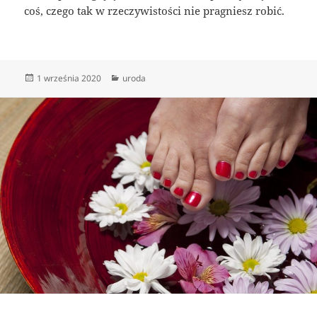
coś, czego tak w rzeczywistości nie pragniesz robić.
Data
Kategorie
1 września 2020
uroda
publikacji