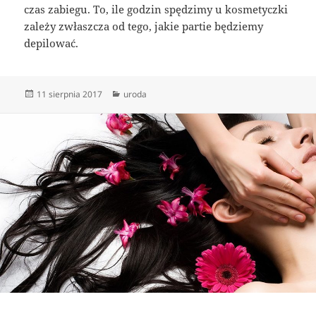
czas zabiegu. To, ile godzin spędzimy u kosmetyczki
zależy zwłaszcza od tego, jakie partie będziemy
depilować.
Data
Kategorie
11 sierpnia 2017
uroda
publikacji