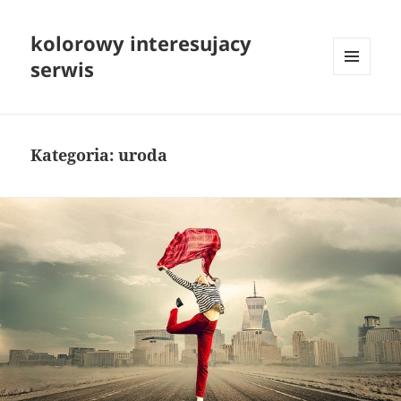
kolorowy interesujacy
serwis
MENU
I
WIDGETY
Kategoria:
uroda