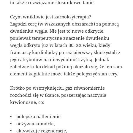
to także rozwiązanie stosunkowo tanie.
Czym wnikliwie jest karboksyterapia?
Łagodzi cerę (w wskazanych obszarach) za pomocą
dwutlenku węgla. Nie jest to nowe odkrycie,
ponieważ terapeutyczne znaczenie dwutlenku
węgla odkryto już w latach 30. XX wieku, kiedy
francuscy kardiolodzy po raz pierwszy skorzystali z
jego atrybutów na niewydolność żylną. Jednak
zaledwie kilka dekad później okazało się, że ten sam
element kapitalnie może także polepszyć stan cery.
Krótko po wstrzyknięciu, gaz równomiernie
rozchodzi się w tkance, poszerzając naczynia
krwionośne, co:
• polepsza natlenienie
• odżywia komórki,
• aktywizuje regenerację,