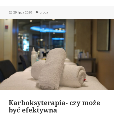
Data
Kategorie
29 lipca 2020
uroda
publikacji
Karboksyterapia- czy może
być efektywna