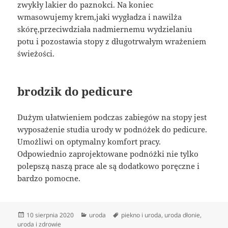
zwykły lakier do paznokci. Na koniec
wmasowujemy krem,jaki wygładza i nawilża
skórę,przeciwdziała nadmiernemu wydzielaniu
potu i pozostawia stopy z długotrwałym wrażeniem
świeżości.
brodzik do pedicure
Dużym ułatwieniem podczas zabiegów na stopy jest
wyposażenie studia urody w podnóżek do pedicure.
Umożliwi on optymalny komfort pracy.
Odpowiednio zaprojektowane podnóżki nie tylko
polepszą naszą prace ale są dodatkowo poręczne i
bardzo pomocne.
Data
Kategorie
Tagi
10 sierpnia 2020
uroda
piekno i uroda
,
uroda dłonie
,
publikacji
uroda i zdrowie