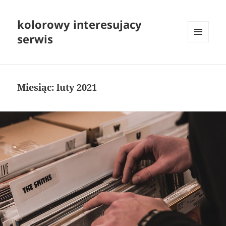
kolorowy interesujacy
serwis
MENU
I
WIDGETY
Miesiąc:
luty 2021