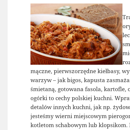
Tr
or
lec
sm
mi
ro
mączne, pierwszorzędne kiełbasy, wy
warzyw – jak bigos, kapusta zasmażan
śmietaną, gotowana fasola, kartofle
ogórki to cechy polskiej kuchni. Wp
detalów innych kuchni, jak np. żydows
jesteśmy wierni miejscowym pierogo
kotletom schabowym lub klopsikom. 