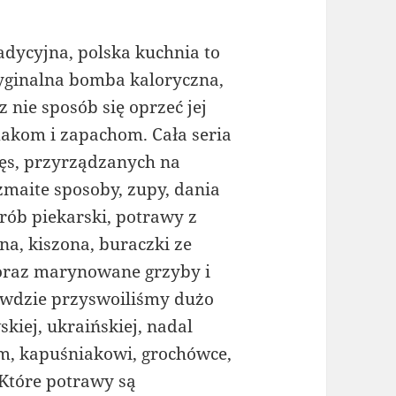
adycyjna, polska kuchnia to
yginalna bomba kaloryczna,
z nie sposób się oprzeć jej
akom i zapachom. Cała seria
ęs, przyrządzanych na
zmaite sposoby, zupy, dania
rób piekarski, potrawy z
a, kiszona, buraczki ze
, oraz marynowane grzyby i
rawdzie przyswoiliśmy dużo
kiej, ukraińskiej, nadal
m, kapuśniakowi, grochówce,
Które potrawy są