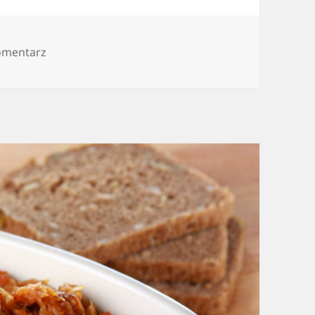
do Ćwiczenia ogólnorozwojowe dla kobiet, inform
omentarz