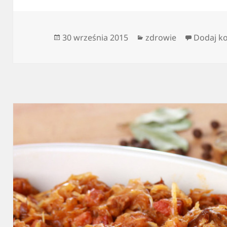
Data
Kategorie
30 września 2015
zdrowie
Dodaj k
publikacji