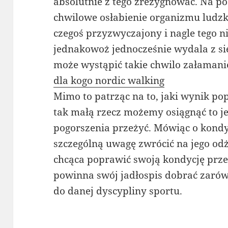
absolutnie z tego zrezygnować. Na p
chwilowe osłabienie organizmu ludzki
czegoś przyzwyczajony i nagle tego nie
jednakowoż jednocześnie wydala z sie
może wystąpić takie chwilo załamanie
dla kogo nordic walking
Mimo to patrząc na to, jaki wynik po
tak małą rzecz możemy osiągnąć to je
pogorszenia przeżyć. Mówiąc o kondy
szczególną uwagę zwrócić na jego od
chcąca poprawić swoją kondycję prze
powinna swój jadłospis dobrać zarówn
do danej dyscypliny sportu.