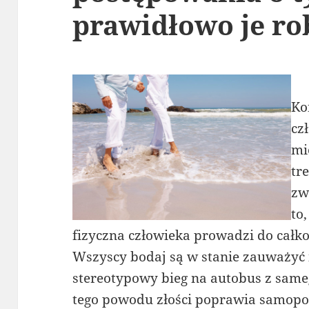
prawidłowo je ro
Ko
cz
mi
tr
zw
to
fizyczna człowieka prowadzi do całk
Wszyscy bodaj są w stanie zauważyć 
stereotypowy bieg na autobus z sam
tego powodu złości poprawia samopo