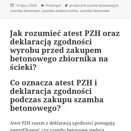
Data
Kategorie
Tagi
13 lipca 2026
Przemysł
producent szamb betonowych
,
publikacji
szamba betonowe
,
szamba wodoszczelne
,
szambo betonowe
Jak rozumieć atest PZH oraz
deklaracją zgodności
wyrobu przed zakupem
betonowego zbiornika na
ścieki?
Co oznacza atest PZH i
deklaracja zgodności
podczas zakupu szamba
betonowego?
Atest PZH razem z deklaracją zgodności pomagają
zweryfikować, czy szambo betonowe spełnia