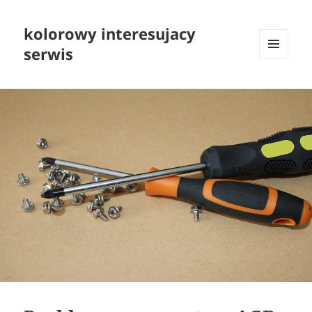
kolorowy interesujacy
serwis
MENU
I
WIDGETY