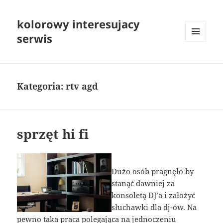
kolorowy interesujacy
serwis
MENU
I
WIDGETY
Kategoria:
rtv agd
sprzęt hi fi
Dużo osób pragnęło by
stanąć dawniej za
konsoletą DJ’a i założyć
słuchawki dla dj-ów. Na
pewno taka praca polegająca na jednoczeniu