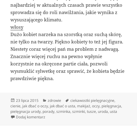
najbardziej w aktualnych czasach prawie wszystko
sprowadza się do roli nawilżania, jakie wynika z
wysuszającego klimatu.
włosy
Dużo kobiet narzeka na szorstką oraz suchą skórę,
nie tylko na twarzy. Piękno kobiety to też jej figura.
Niestety coraz więcej pań ma problem z nadwagą.
Znacznie więcej ruchu na pewno wpłynie
korzystnie na okręcone partie ciała, pozwoli
wysmuklić sylwetkę oraz sprawić, że kobieta będzie
prawdziwie piękna.
Data
Kategorie
Tagi
23 lipca 2015
zdrowie
ciekawostki pielęgnacyjne
,
publikacji
cienie
,
jak dbać o oczy
,
jak dbać o usta
,
makijaż
,
oczy
,
pielęgnacja
,
pielęgnacja urody
,
porady
,
szminka
,
szminki
,
tusze
,
uroda
,
usta
do Sposób bycia dojrzałych dam
Dodaj komentarz