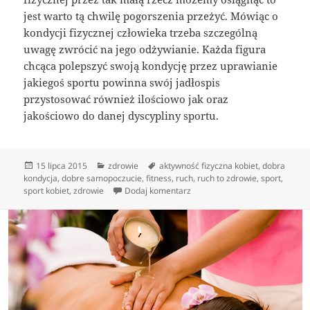
jest warto tą chwilę pogorszenia przeżyć. Mówiąc o
kondycji fizycznej człowieka trzeba szczególną
uwagę zwrócić na jego odżywianie. Każda figura
chcąca polepszyć swoją kondycję przez uprawianie
jakiegoś sportu powinna swój jadłospis
przystosować również ilościowo jak oraz
jakościowo do danej dyscypliny sportu.
Data
Kategorie
Tagi
15 lipca 2015
zdrowie
aktywność fizyczna kobiet
,
dobra
publikacji
kondycja
,
dobre samopoczucie
,
fitness
,
ruch
,
ruch to zdrowie
,
sport
,
do Sport – nie siedź w domu ko
sport kobiet
,
zdrowie
Dodaj komentarz