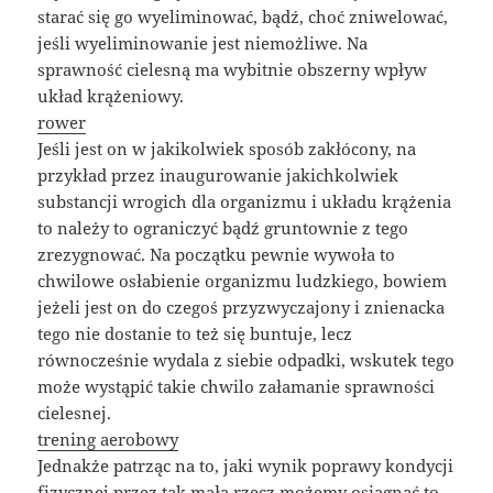
starać się go wyeliminować, bądź, choć zniwelować,
jeśli wyeliminowanie jest niemożliwe. Na
sprawność cielesną ma wybitnie obszerny wpływ
układ krążeniowy.
rower
Jeśli jest on w jakikolwiek sposób zakłócony, na
przykład przez inaugurowanie jakichkolwiek
substancji wrogich dla organizmu i układu krążenia
to należy to ograniczyć bądź gruntownie z tego
zrezygnować. Na początku pewnie wywoła to
chwilowe osłabienie organizmu ludzkiego, bowiem
jeżeli jest on do czegoś przyzwyczajony i znienacka
tego nie dostanie to też się buntuje, lecz
równocześnie wydala z siebie odpadki, wskutek tego
może wystąpić takie chwilo załamanie sprawności
cielesnej.
trening aerobowy
Jednakże patrząc na to, jaki wynik poprawy kondycji
fizycznej przez tak małą rzecz możemy osiągnąć to