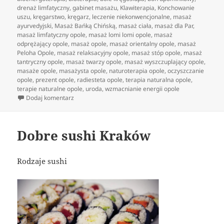
drenaż limfatyczny
,
gabinet masażu
,
Klawiterapia
,
Konchowanie
uszu
,
kręgarstwo
,
kręgarz
,
leczenie niekonwencjonalne
,
masaż
ayurvedyjski
,
Masaż Bańką Chińską
,
masaż ciała
,
masaż dla Par
,
masaż limfatyczny opole
,
masaż lomi lomi opole
,
masaż
odprężający opole
,
masaż opole
,
masaż orientalny opole
,
masaż
Peloha Opole
,
masaż relaksacyjny opole
,
masaż stóp opole
,
masaż
tantryczny opole
,
masaż twarzy opole
,
masaż wyszczuplający opole
,
masaże opole
,
masażysta opole
,
naturoterapia opole
,
oczyszczanie
opole
,
prezent opole
,
radiesteta opole
,
terapia naturalna opole
,
terapie naturalne opole
,
uroda
,
wzmacnianie energii opole
do Rodzaje masaży orientalnych
Dodaj komentarz
Dobre sushi Kraków
Rodzaje sushi