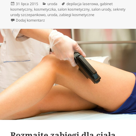
Data
Kategorie
Tagi
31 lipca 2015
uroda
depilacja laserowa
,
gabinet
publikacji
kosmetyczny
,
kosmetyczka
,
salon kosmetyczny
,
salon urody
,
sekrety
urody szczepankowo
,
uroda
,
zabiegi kosmetyczne
do Przeróżne zabiegi dla ludzkiego ciała rekomendo
Dodaj komentarz
Rozmaite zabiegi dla ciała