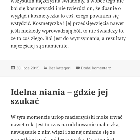
wszystkim mężczyzna świadomy, a wobec tego nie
boi się kosmetyczki i nie twierdzi on, że dbanie o
wygląd i kosmetyczka to coś, czego powinien się
wstydzić. Kosmetyczka i jej przedsięwzięcia nawet
jeśli niekiedy wprowadzają ból, to nie świadczy to,
że to coś złego. Ból jest do wytrzymania, a rezultaty
najczęściej są znamienite.
Data
Kategorie
do Rozmaite zab
30 lipca 2015
Bez kategorii
Dodaj komentarz
publikacji
Idelna niania – gdzie jej
szukać
W tym momencie urlop macierzyński może trwać
nawet rok. Jest to czas na odchowanie maluszka,
nawiązanie z nim więzi i zaznajomienie się ze
wszystkimi urokami bycia matką. Czas ten jest