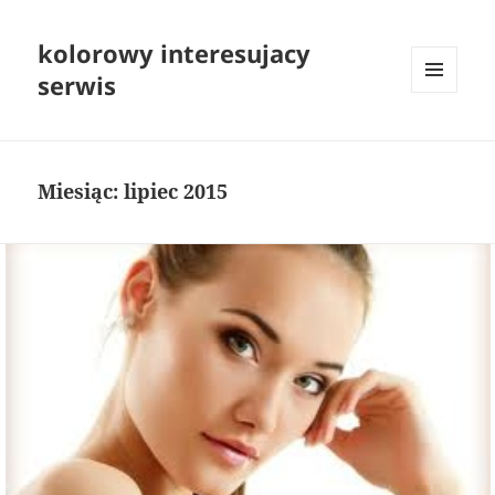
kolorowy interesujacy
serwis
MENU
I
WIDGETY
Miesiąc:
lipiec 2015