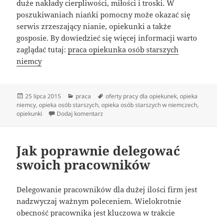
duże nakłady cierpliwości, miłości i troski. W
poszukiwaniach niańki pomocny może okazać się
serwis zrzeszający nianie, opiekunki a także
gosposie. By dowiedzieć się więcej informacji warto
zaglądać tutaj:
praca opiekunka osób starszych
niemcy
Data
Kategorie
Tagi
25 lipca 2015
praca
oferty pracy dla opiekunek
,
opieka
publikacji
niemcy
,
opieka osób starszych
,
opieka osób starszych w niemczech
,
do Idelna niania – gdzie jej szukać
opiekunki
Dodaj komentarz
Jak poprawnie delegować
swoich pracowników
Delegowanie pracowników dla dużej ilości firm jest
nadzwyczaj ważnym poleceniem. Wielokrotnie
obecność pracownika jest kluczowa w trakcie