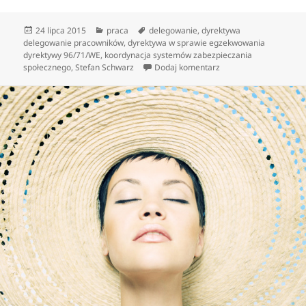
Data
Kategorie
Tagi
24 lipca 2015
praca
delegowanie
,
dyrektywa
publikacji
delegowanie pracowników
,
dyrektywa w sprawie egzekwowania
dyrektywy 96/71/WE
,
koordynacja systemów zabezpieczania
do Gdzie szukać infor
społecznego
,
Stefan Schwarz
Dodaj komentarz