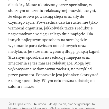
dla skóry. Masaż ukończony przez specjalistę, w
słusznym otoczeniu relaksacyjnej muzyki, uczyni,
że ekspresowo powracają chęci oraz siły do
czynnego życia. Powszednia dawka ruchu nie tylko
wzmocni organizm, jakkolwiek także zredukuje
nagromadzone w ciągu całego dnia napięcie. Dla
innych najlepszym sposobem na stres będzie
wykonanie paru ćwiczeń oddechowych oraz
medytacja. Jeszcze inni wybiorą długą, gorącą kąpiel.
Słusznym sposobem na redukcję napięcia oraz
zmęczenia są też masaże relaksujące. Mogą być
wykonywane w domowym zaciszu, na przykład
przez partnera. Poprawnie jest jednakże skorzystać
z usług specjalisty. W tym celu można udać się do
salonu masażu.
Data
Kategorie
Tagi
11 lipca 2015
uroda
Ayurveda
,
bioenergoterapeuta
,
publikacji
bioenergoterapia
,
bioterapia
,
bóle kręgosłupa
,
bon upominkowy
,