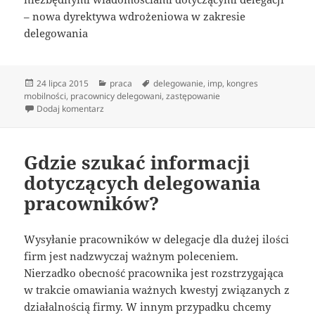
– nowa dyrektywa wdrożeniowa w zakresie
delegowania
Data
Kategorie
Tagi
24 lipca 2015
praca
delegowanie
,
imp
,
kongres
publikacji
mobilności
,
pracownicy delegowani
,
zastępowanie
do Jak poprawnie delegować swoich pracowników
Dodaj komentarz
Gdzie szukać informacji
dotyczących delegowania
pracowników?
Wysyłanie pracowników w delegacje dla dużej ilości
firm jest nadzwyczaj ważnym poleceniem.
Nierzadko obecność pracownika jest rozstrzygająca
w trakcie omawiania ważnych kwestyj związanych z
działalnością firmy. W innym przypadku chcemy