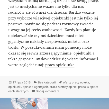
wszystkim osobą kochającą dzieci oraz swoją pracę.
Jest to niesłychanie ważne nie tylko dla nas
rodziców ale również dla dziecka. Bardzo ważnie
przy wyborze właściwej opiekunki jest nie tylko jej
postawa, powinno się podczas rozmowy zwrócić
uwagę na jej cechy osobowości. Każdy kto planuje
opiekować się czyimś dzieckiem musi mieć
gigantyczne nakłady cierpliwości, miłości oraz
troski. W poszukiwaniach niani pomocny może
okazać się serwis zrzeszający nianie, opiekunki a
także gosposie. By dowiedzieć się więcej informacji
warto zaglądać tutaj:
praca opiekunka
Data
Kategorie
Tagi
17 lipca 2015
Bez kategorii
oferty pracy opieka
,
publikacji
opiekunki
,
opinie o agencjach
,
praca niemcy opinie
,
praca w opiece
do Gdzie szukać opiekunki do dzieck
osób starszych
Dodaj komentarz