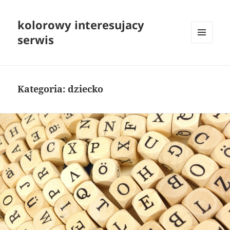
kolorowy interesujacy
serwis
MENU
I
WIDGETY
Kategoria:
dziecko