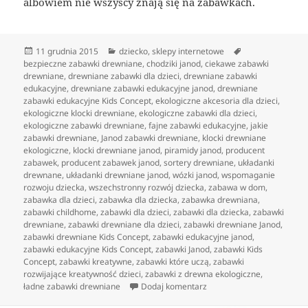
albowiem nie wszyscy znają się na zabawkach.
Data
Kategorie
Tagi
11 grudnia 2015
dziecko
,
sklepy internetowe
publikacji
bezpieczne zabawki drewniane
,
chodziki janod
,
ciekawe zabawki
drewniane
,
drewniane zabawki dla dzieci
,
drewniane zabawki
edukacyjne
,
drewniane zabawki edukacyjne janod
,
drewniane
zabawki edukacyjne Kids Concept
,
ekologiczne akcesoria dla dzieci
,
ekologiczne klocki drewniane
,
ekologiczne zabawki dla dzieci
,
ekologiczne zabawki drewniane
,
fajne zabawki edukacyjne
,
jakie
zabawki drewniane
,
Janod zabawki drewniane
,
klocki drewniane
ekologiczne
,
klocki drewniane janod
,
piramidy janod
,
producent
zabawek
,
producent zabawek janod
,
sortery drewniane
,
układanki
drewnane
,
układanki drewniane janod
,
wózki janod
,
wspomaganie
rozwoju dziecka
,
wszechstronny rozwój dziecka
,
zabawa w dom
,
zabawka dla dzieci
,
zabawka dla dziecka
,
zabawka drewniana
,
zabawki childhome
,
zabawki dla dzieci
,
zabawki dla dziecka
,
zabawki
drewniane
,
zabawki drewniane dla dzieci
,
zabawki drewniane Janod
,
zabawki drewniane Kids Concept
,
zabawki edukacyjne janod
,
zabawki edukacyjne Kids Concept
,
zabawki Janod
,
zabawki Kids
Concept
,
zabawki kreatywne
,
zabawki które uczą
,
zabawki
rozwijające kreatywność dzieci
,
zabawki z drewna ekologiczne
,
do Estetyczne, ekologiczn
ładne zabawki drewniane
Dodaj komentarz