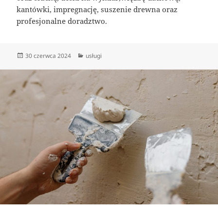
kantówki, impregnację, suszenie drewna oraz
profesjonalne doradztwo.
Data
Kategorie
30 czerwca 2024
usługi
publikacji