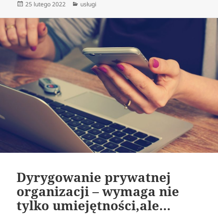
Data
Kategorie
25 lutego 2022
usługi
publikacji
Dyrygowanie prywatnej
organizacji – wymaga nie
tylko umiejętności,ale…