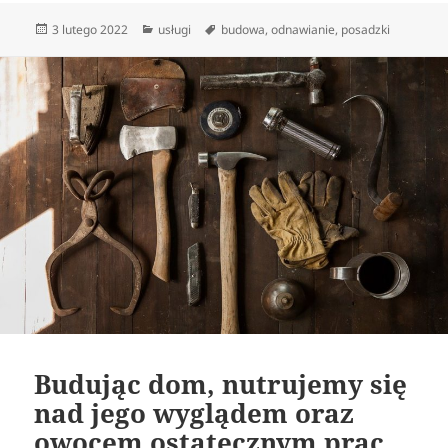
Data
Kategorie
Tagi
3 lutego 2022
usługi
budowa
,
odnawianie
,
posadzki
publikacji
Budując dom, nutrujemy się
nad jego wyglądem oraz
owocem ostatecznym prac.