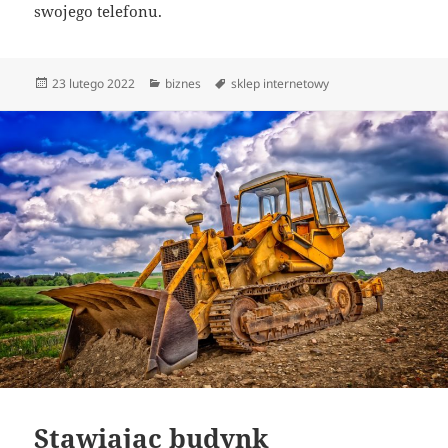
swojego telefonu.
Data
Kategorie
Tagi
23 lutego 2022
biznes
sklep internetowy
publikacji
Stawiając budynk