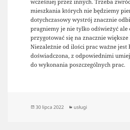
wcześniej przez innych. Trzeba zwró
mieszkania których nie będziemy pier
dotychczasowy wystrój znacznie odb
pragniemy je nie tylko odświeżyć al
przygotować się na znacznie większe
Niezależnie od ilości prac ważne jes
doświadczona, z odpowiednimi umiej
do wykonania poszczególnych prac.
Data
Kategorie
30 lipca 2022
usługi
publikacji