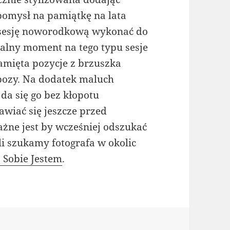
omysł na pamiątkę na lata
by sesję noworodkową wykonać do
malny moment na tego typu sesje
amięta pozycje z brzuszka
pozy. Na dodatek maluch
da się go bez kłopotu
awiać się jeszcze przed
żne jest by wcześniej odszukać
li szukamy fotografa w okolic
o Sobie Jestem
.