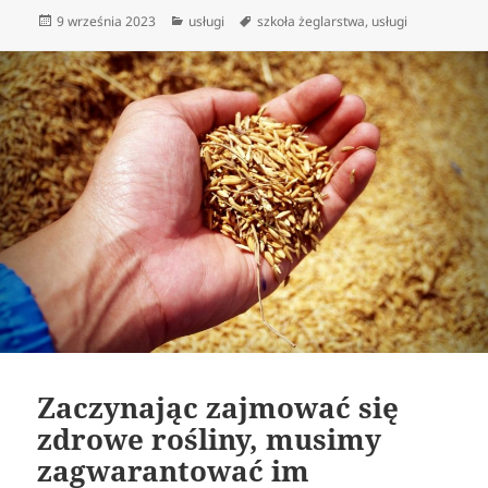
Data
Kategorie
Tagi
9 września 2023
usługi
szkoła żeglarstwa
,
usługi
publikacji
Zaczynając zajmować się
zdrowe rośliny, musimy
zagwarantować im