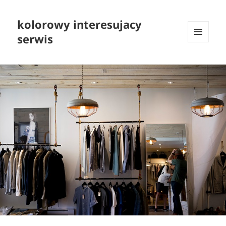
kolorowy interesujacy
serwis
MENU
I
WIDGETY