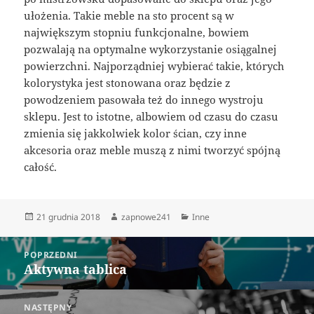
ułożenia. Takie meble na sto procent są w
największym stopniu funkcjonalne, bowiem
pozwalają na optymalne wykorzystanie osiągalnej
powierzchni. Najporządniej wybierać takie, których
kolorystyka jest stonowana oraz będzie z
powodzeniem pasowała też do innego wystroju
sklepu. Jest to istotne, albowiem od czasu do czasu
zmienia się jakkolwiek kolor ścian, czy inne
akcesoria oraz meble muszą z nimi tworzyć spójną
całość.
Data
Autor
Kategorie
21 grudnia 2018
zapnowe241
Inne
publikacji
Nawigacja
POPRZEDNI
wpisu
Aktywna tablica
Poprzedni
wpis:
NASTĘPNY