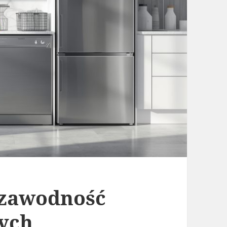
ezawodność
ych