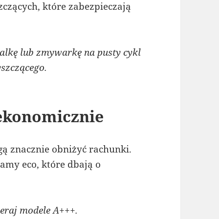
zących, które zabezpieczają
lkę lub zmywarkę na pusty cykl
yszczącego.
 ekonomicznie
 znacznie obniżyć rachunki.
amy eco, które dbają o
raj modele A+++.