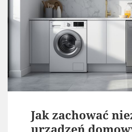
Jak zachować ni
urządzeń domow