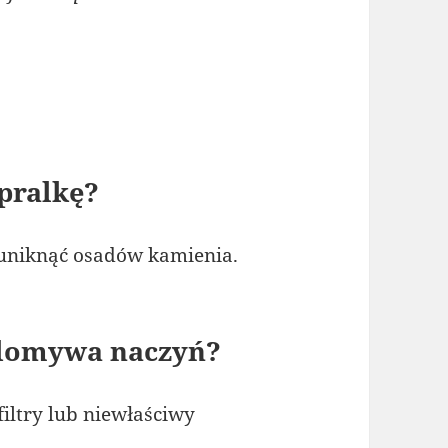
 pralkę?
 uniknąć osadów kamienia.
 domywa naczyń?
iltry lub niewłaściwy