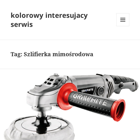
kolorowy interesujacy
serwis
MENU
I
WIDGETY
Tag:
Szlifierka mimośrodowa