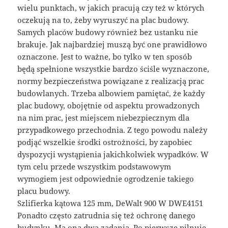
wielu punktach, w jakich pracują czy też w których
oczekują na to, żeby wyruszyć na plac budowy.
Samych placów budowy również bez ustanku nie
brakuje. Jak najbardziej muszą być one prawidłowo
oznaczone. Jest to ważne, bo tylko w ten sposób
będą spełnione wszystkie bardzo ściśle wyznaczone,
normy bezpieczeństwa powiązane z realizacją prac
budowlanych. Trzeba albowiem pamiętać, że każdy
plac budowy, obojętnie od aspektu prowadzonych
na nim prac, jest miejscem niebezpiecznym dla
przypadkowego przechodnia. Z tego powodu należy
podjąć wszelkie środki ostrożności, by zapobiec
dyspozycji wystąpienia jakichkolwiek wypadków. W
tym celu przede wszystkim podstawowym
wymogiem jest odpowiednie ogrodzenie takiego
placu budowy.
Szlifierka kątowa 125 mm, DeWalt 900 W DWE4151
Ponadto często zatrudnia się też ochronę danego
budynku. Ma ona dwa zadania. Po pierwsze pilnuje,