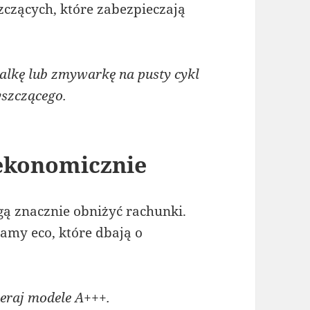
zących, które zabezpieczają
lkę lub zmywarkę na pusty cykl
yszczącego.
 ekonomicznie
 znacznie obniżyć rachunki.
amy eco, które dbają o
raj modele A+++.