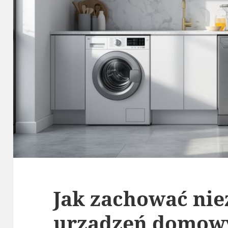
Jak zachować ni
urządzeń domow