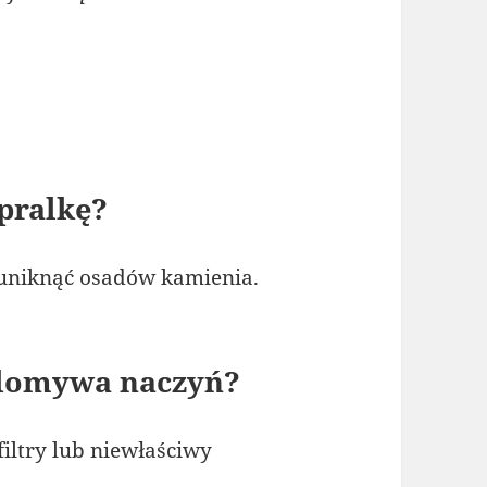
 pralkę?
 uniknąć osadów kamienia.
 domywa naczyń?
iltry lub niewłaściwy