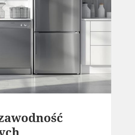
ezawodność
ych