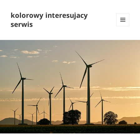
kolorowy interesujacy
serwis
MENU
I
WIDGETY