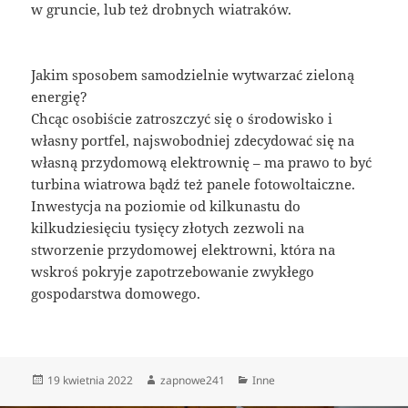
w gruncie, lub też drobnych wiatraków.
Jakim sposobem samodzielnie wytwarzać zieloną
energię?
Chcąc osobiście zatroszczyć się o środowisko i
własny portfel, najswobodniej zdecydować się na
własną przydomową elektrownię – ma prawo to być
turbina wiatrowa bądź też panele fotowoltaiczne.
Inwestycja na poziomie od kilkunastu do
kilkudziesięciu tysięcy złotych zezwoli na
stworzenie przydomowej elektrowni, która na
wskroś pokryje zapotrzebowanie zwykłego
gospodarstwa domowego.
Data
Autor
Kategorie
19 kwietnia 2022
zapnowe241
Inne
publikacji